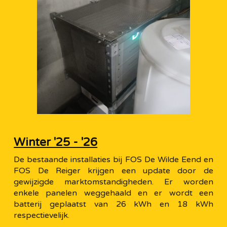
Winter '25 - '26
De bestaande installaties bij FOS De Wilde Eend en
FOS De Reiger krijgen een update door de
gewijzigde marktomstandigheden. Er worden
enkele panelen weggehaald en er wordt een
batterij geplaatst van 26 kWh en 18 kWh
respectievelijk.