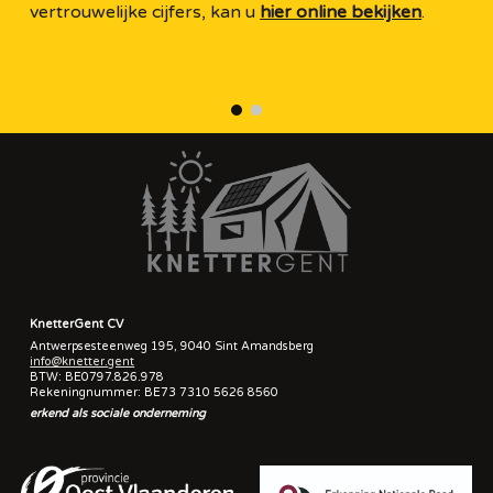
vertrouwelijke cijfers, kan u
hier online bekijken
.
KnetterGent CV
Antwerpsesteenweg 195, 9040 Sint Amandsberg
info@knetter.gent
BTW: BE0797.826.978
Rekeningnummer: BE73 7310 5626 8560
erkend als sociale onderneming